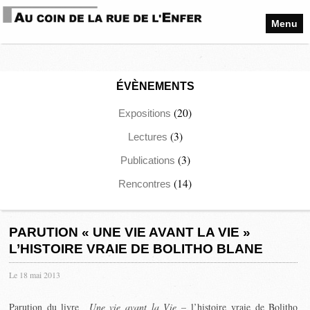
Menu
ÉVÈNEMENTS
(20)
Expositions
(3)
Lectures
(3)
Publications
(14)
Rencontres
PARUTION « UNE VIE AVANT LA VIE »
L’HISTOIRE VRAIE DE BOLITHO BLANE
Le 18 mai 2013
Parution du livre
Une vie avant la Vie –
l’histoire vraie de Bolitho