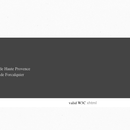
 de Haute Provence
e Forcalquier
valid W3C
xhtml