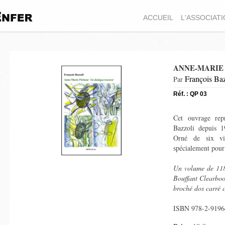
ACCUEIL
L'ASSOCIAT
ANNE-MARIE
François Baz
Par
Réf. : QP 03
Cet ouvrage repr
Bazzoli depuis 1
Orné de six vig
spécialement pour 
Un volume de 118
Bouffant Clearboo
broché dos carré c
ISBN 978-2-9196