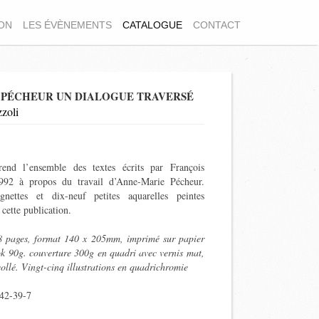
ION
LES ÉVÈNEMENTS
CATALOGUE
CONTACT
 PÉCHEUR UN DIALOGUE TRAVERSÉ
zoli
end l’ensemble des textes écrits par François
992 à propos du travail d’Anne-Marie Pécheur.
nettes et dix-neuf petites aquarelles peintes
cette publication.
 pages, format 140 x 205mm, imprimé sur papier
k 90g. couverture 300g en quadri avec vernis mat,
ollé. Vingt-cinq illustrations en quadrichromie
42-39-7