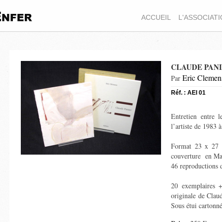
ACCUEIL
L'ASSOCIAT
CLAUDE PAN
Eric Clemen
Par
Réf. : AEI 01
Entretien entre l
l’artiste de 1983 
Format 23 x 27 
couverture en
Ma
46 reproductions 
20 exemplaires
originale de
Claud
Sous étui cartonn