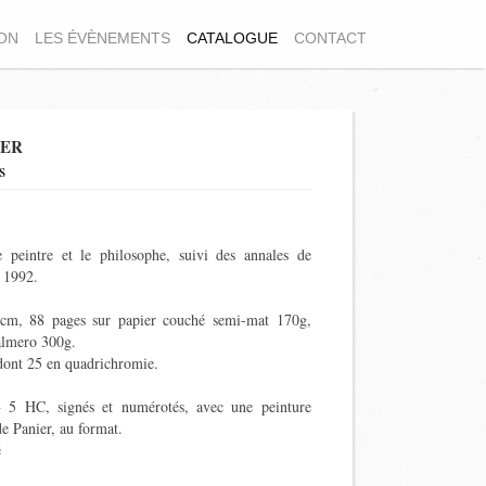
ION
LES ÉVÈNEMENTS
CATALOGUE
CONTACT
IER
s
e peintre et le philosophe, suivi des annales de
à 1992.
cm, 88 pages sur papier couché semi-mat 170g,
lmero
300g.
dont 25 en quadrichromie.
+
5 HC
, signés et numérotés, avec une peinture
e Panier,
au format.
é