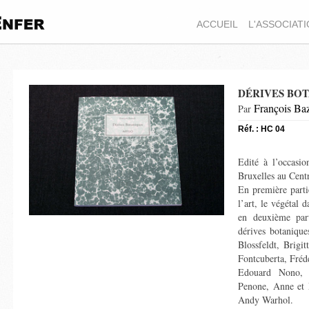
ACCUEIL
L'ASSOCIAT
DÉRIVES BO
François Baz
Par
Réf. : HC 04
Edité à l’occasi
Bruxelles au Cent
En première partie
l’art, le végétal 
en deuxième pa
dérives botaniqu
Blossfeldt, Brigi
Fontcuberta, Fréd
Edouard Nono, 
Penone, Anne et P
Andy Warhol.