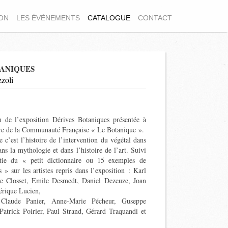
ION
LES ÉVÈNEMENTS
CATALOGUE
CONTACT
TANIQUES
zoli
on de l’exposition
Dérives Botaniques
présentée à
re de la Communauté Française « Le Botanique ».
 c’est l’histoire de l’intervention du végétal dans
dans la mythologie et dans l’histoire de l’art. Suivi
rtie du «
petit dictionnaire ou 15 exemples de
es
» sur les artistes repris dans l’exposition : Karl
tte Closset, Emile Desmedt, Daniel Dezeuze, Joan
érique Lucien,
Claude Panier, Anne-Marie Pécheur, Guseppe
atrick Poirier, Paul Strand, Gérard Traquandi et