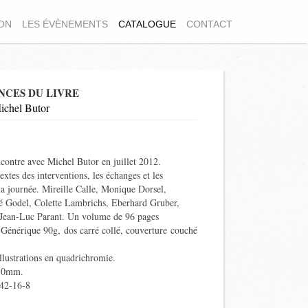
ION
LES ÉVÈNEMENTS
CATALOGUE
CONTACT
NCES DU LIVRE
ichel Butor
ncontre avec Michel Butor en juillet 2012.
xtes des interventions, les échanges et les
la journée. Mireille Calle, Monique Dorsel,
é Godel, Colette Lambrichs, Eberhard Gruber,
 Jean-Luc Parant. Un volume de 96 pages
 Générique 90g, dos carré collé, couverture couché
llustrations en quadrichromie.
50mm.
42-16-8