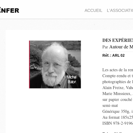
ACCUEIL
L'ASSOCIAT
DES EXPÉRIE
Autour de M
Par
Réf. : ARL 02
Les actes de la re
Compte-rendu et te
photographies de 
Alain Freixe, Vah
Marie Minssieux,
sur papier couché
semi-mat
Générique 350g, i
Au format 185x2
ISBN 978-2-9196