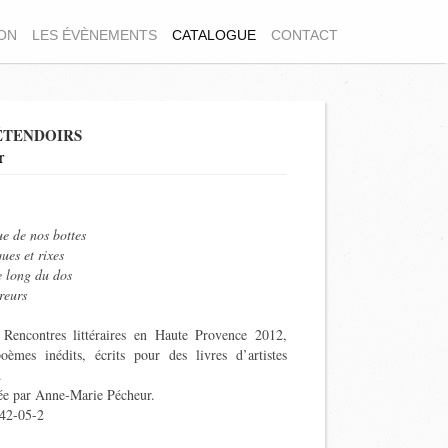
ION
LES ÉVÈNEMENTS
CATALOGUE
CONTACT
ÉTENDOIRS
r
ue de nos bottes
ues et rixes
e long du dos
ureurs
 Rencontres littéraires en Haute Provence 2012,
oèmes inédits, écrits pour des livres d’artistes
.
rée par Anne-Marie Pécheur.
42-05-2