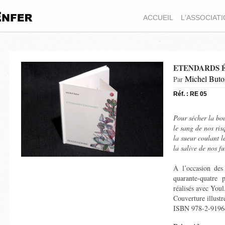
ACCUEIL
L'ASSOCIAT
ETENDARDS 
Michel Buto
Par
Réf. : RE 05
Pour sécher la bo
le sang de nos risq
la sueur coulant l
la salive de nos f
À l’occasion des
quarante-quatre p
réalisés avec Youl
Couverture illust
ISBN 978-2-9196