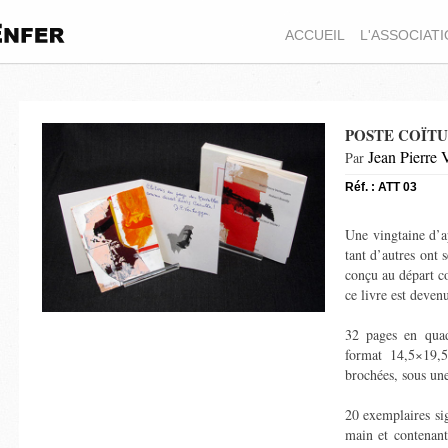
ACCUEIL
L'ASSOCIAT
POSTE COÏTU
Jean Pierre 
Par
Réf. : ATT 03
Une vingtaine d’a
tant d’autres ont 
conçu au départ c
ce livre est deve
32 pages en quad
format 14,5×19
brochées, sous une
20 exemplaires
si
main et contenant