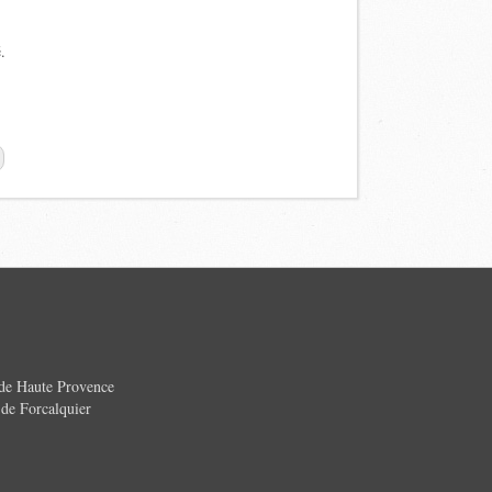
.
 de Haute Provence
e Forcalquier