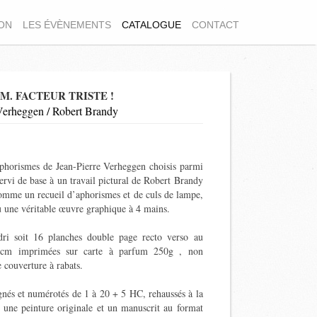
ION
LES ÉVÈNEMENTS
CATALOGUE
CONTACT
M. FACTEUR TRISTE !
Verheggen / Robert Brandy
phorismes de Jean-Pierre Verheggen choisis parmi
servi de base à un travail pictural de Robert Brandy
omme un recueil d’aphorismes et de culs de lampe,
nu une véritable œuvre graphique à 4 mains.
ri soit 16 planches double page recto verso au
,5cm imprimées sur
carte à parfum
250g , non
 couverture à rabats.
gnés et numérotés de 1 à 20 +
5 HC
, rehaussés à la
 une peinture originale et un manuscrit au format