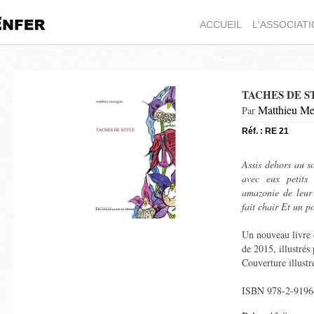
ACCUEIL
L'ASSOCIAT
TACHES DE S
Matthieu Me
Par
Réf. : RE 21
Assis dehors au so
avec eux petits 
amazonie de leur
fait chair Et un p
Un nouveau livre 
de 2015, illustrés
Couverture illust
ISBN 978-2-9196