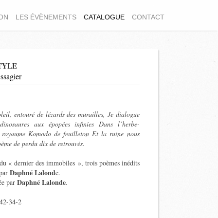
ION
LES ÉVÈNEMENTS
CATALOGUE
CONTACT
TYLE
ssagier
leil, entouré de lézards des murailles, Je dialogue
dinosaures aux épopées infinies Dans l’herbe-
 royaume Komodo de feuilleton Et la ruine nous
oème de perdu dix de retrouvés.
du « dernier des immobiles », trois poèmes inédits
Daphné Lalond
 par
e.
Daphné Lalonde
rée par
.
42-34-2